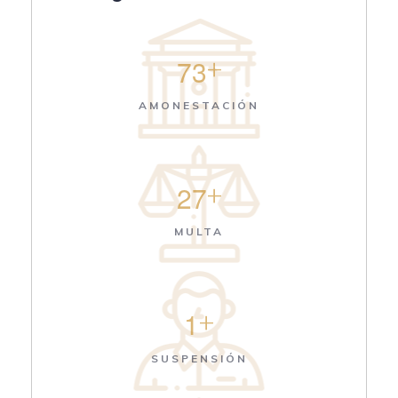
+
7
3
AMONESTACIÓN
+
2
7
MULTA
+
1
SUSPENSIÓN